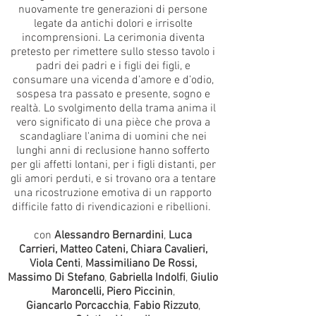
nuovamente tre generazioni di persone
legate da antichi dolori e irrisolte
incomprensioni. La cerimonia diventa
pretesto per rimettere sullo stesso tavolo i
padri dei padri e i figli dei figli, e
consumare una vicenda d’amore e d’odio,
sospesa tra passato e presente, sogno e
realtà. Lo svolgimento della trama anima il
vero significato di una pièce che prova a
scandagliare l'anima di uomini che nei
lunghi anni di reclusione hanno sofferto
per gli affetti lontani, per i figli distanti, per
gli amori perduti, e si trovano ora a tentare
una ricostruzione emotiva di un rapporto
difficile fatto di rivendicazioni e ribellioni.
con
Alessandro Bernardini
,
Luca
Carrieri,
Matteo Cateni, Chiara Cavalieri,
Viola Centi
,
Massimiliano De Rossi,
Massimo Di Stefano
,
Gabriella Indolfi
,
Giulio
Maroncelli,
Piero Piccinin
,
Giancarlo Porcacchia
,
Fabio Rizzuto
,