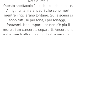
Note di regia
Questo spettacolo è dedicato a chi non c’è.
Ai figli lontani e ai padri che sono morti
mentre i figli erano lontano. Sulla scena ci
sono tutti, le persone, i personaggi, i
fantasmi. Non importa se non c’è più il
muro di un carcere a separarli. Ancora una
volta questi attori usano il teatro per quello
che serve, per colmare una distanza, per
aggredire il senso di colpa, per sostenere il
peso del giudizio. Per parlare a chi forse è
in platea o forse non c’è più. Ed è in questo
sforzo e in questa necessità che ci
raccontano della famiglia, della ferocia
degli affetti, dell’amore e della violenza,
della solitudine. Del tempo che passa. In un
semplice, tragico, commovente passaggio
dalla realtà alla finzione.
DRAMMATURGIA E REGIA
DI
VALENTINA
ESPOSITO