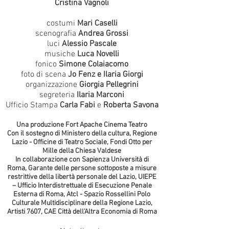
Cristina Vagnoli
costumi
Mari Caselli
scenografia
Andrea Grossi
luci
Alessio Pascale
musiche
Luca Novelli
fonico
Simone Colaiacomo
foto di scena
Jo Fenz e Ilaria Giorgi
organizzazione
Giorgia Pellegrini
segreteria
Ilaria Marconi
Ufficio Stampa
Carla Fabi
e
Roberta Savona
Una produzione Fort Apache Cinema Teatro
Con il sostegno di Ministero della cultura, Regione
Lazio - Officine di Teatro Sociale, Fondi Otto per
Mille della Chiesa Valdese
In collaborazione con Sapienza Università di
Roma, Garante delle persone sottoposte a misure
restrittive della libertà personale del Lazio, UIEPE
– Ufficio Interdistrettuale di Esecuzione Penale
Esterna di Roma, Atcl - Spazio Rossellini Polo
Culturale Multidisciplinare della Regione Lazio,
Artisti 7607, CAE Città dell’Altra Economia di Roma