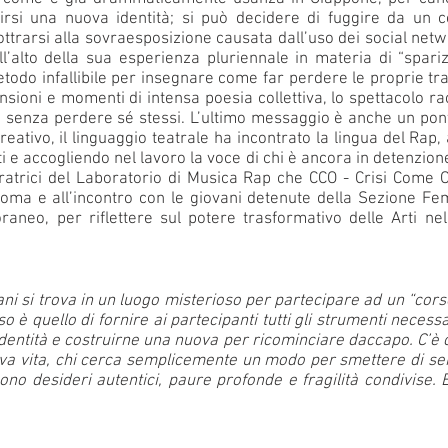
irsi una nuova identità; si può decidere di fuggire da un c
ttrarsi alla sovraesposizione causata dall’uso dei social netwo
ll’alto della sua esperienza pluriennale in materia di “spari
metodo infallibile per insegnare come far perdere le proprie tr
ensioni e momenti di intensa poesia collettiva, lo spettacolo r
i senza perdere sé stessi. L’ultimo messaggio è anche un ponte
reativo, il linguaggio teatrale ha incontrato la lingua del Rap, 
 e accogliendo nel lavoro la voce di chi è ancora in detenzion
eratrici del Laboratorio di Musica Rap che CCO - Crisi Come
oma e all’incontro con le giovani detenute della Sezione Fem
neo, per riflettere sul potere trasformativo delle Arti nel
ni si trova in un luogo misterioso per partecipare ad un “cor
so è quello di fornire ai partecipanti tutti gli strumenti neces
entità e costruirne una nuova per ricominciare daccapo. C’è c
a vita, chi cerca semplicemente un modo per smettere di sent
o desideri autentici, paure profonde e fragilità condivise. 