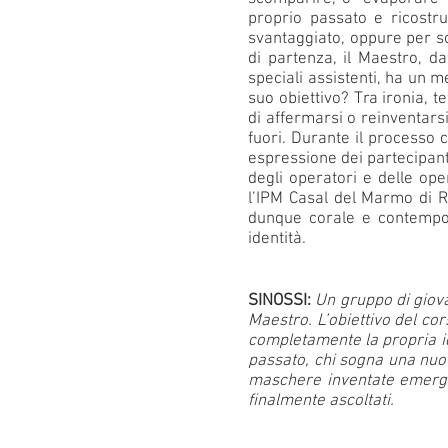
proprio passato e ricostru
svantaggiato, oppure per so
di partenza, il Maestro, da
speciali assistenti, ha un 
suo obiettivo? Tra ironia, t
di affermarsi o reinventars
fuori. Durante il processo c
espressione dei partecipanti
degli operatori e delle op
l’IPM Casal del Marmo di R
dunque corale e contempora
identità.
SINOSSI:
Un gruppo di giova
Maestro. L’obiettivo del cor
completamente la propria id
passato, chi sogna una nuov
maschere inventate emergon
finalmente ascoltati.