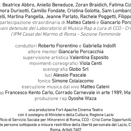
:
Beatrice Abbro, Aniello Beneduce, Zoran Braidich, Fatima Ciz
nora Durisotti, Camillo Fondate, Cristina Golotta, Sam Lombard
lli, Martina Pangella, Jeanne Parlato, Rachele Poggetti, Filipp
 partecipazione straordinaria di
Matteo Cateni
e
Giancarlo Por
iovani detenute del Laboratorio di Musica Rap a cura di CCO - C
l’IPM Casal del Marmo di Roma - Sezione Femminile
conduttori
Roberto Fiorentino
e
Gabriella Indolfi
attore mentor
Giancarlo Porcacchia
supervisione artistica
Valentina Esposito
movimenti coreografici
Viola Centi
scenografia
Globo Srl
luci
Alessio Pascale
fonico
Simone Colaiacomo
esecuzione musica dal vivo
Matteo Cateni
rap
Francesco Kento Carlo, Corrado Carnevale in arte 1989, Ma
produzione rap
Oyoshe Waza
una produzione Fort Apache Cinema Teatro
con il sostegno di Ministero della Cultura, Regione Lazio
ficio di Servizio Sociale per Minorenni di Roma, CCO - Crisi Come Opportunità,
elle persone sottoposte a misure restrittive della libertà personale del Lazio, C
Roma, Artisti 7607