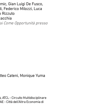
mic, Gian Luigi De Fusco,
i, Federico Milozzi, Luca
o Rizzuto
cacchia
risi Come Opportunità presso
tteo Cateni, Monique Yuma
 ATCL - Circuito Multidisciplinare
AE - Città dell’Altra Economia di