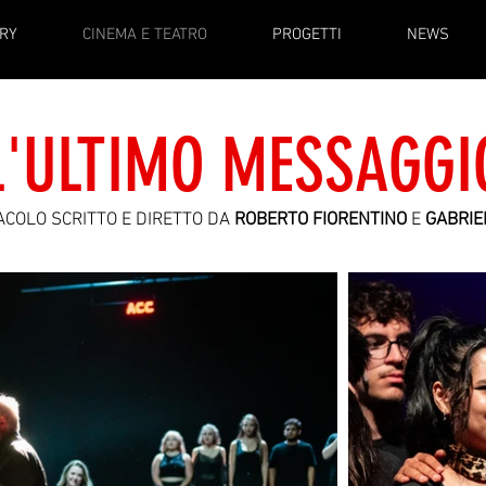
RY
CINEMA E TEATRO
PROGETTI
NEWS
L'ULTIMO MESSAGGI
COLO SCRITTO E DIRETTO DA
ROBERTO FIORENTINO
E
GABRIE