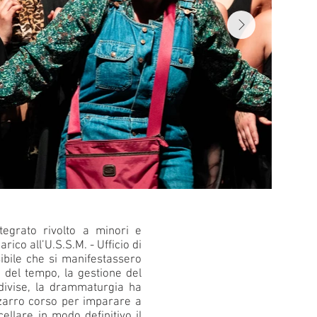
tegrato rivolto a minori e
rico all’U.S.S.M. - Ufficio di
ibile che si manifestassero
ne del tempo, la gestione del
ndivise, la drammaturgia ha
bizzarro corso per imparare a
lare in modo definitivo il