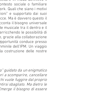
ontesto sociale o familiare
rk. Quali che siano i motivi
zioni” e supportato dai suoi
acce. Ma è davvero questo il
acconta il bisogno universale
 musicale tra il dentro e il
arricchendo le possibilità di
e, grazie alla collaborazione
 Opportunità conduce presso
minile dell’IPM. Un viaggio
la costruzione delle nostre
so” guidato da un enigmatico
sari a scomparire, cancellare
hi vuole fuggire dal proprio
irsi sbagliato. Ma dietro le
Emerge il bisogno di essere