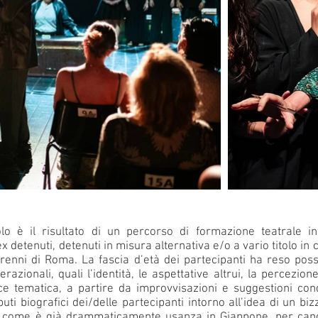
o è il risultato di un percorso di formazione teatrale in
x detenuti, detenuti in misura alternativa e/o a vario titolo in ca
orenni di Roma. La fascia d’età dei partecipanti ha reso poss
razionali, quali l’identità, le aspettative altrui, la percezio
ice tematica, a partire da improvvisazioni e suggestioni co
buti biografici dei/delle partecipanti intorno all’idea di un 
 come è già drammaticamente usanza in Giappone, per cancel