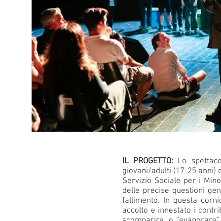
IL PROGETTO:
Lo spettacol
giovani/adulti (17-25 anni) e
Servizio Sociale per i Min
delle precise questioni gene
fallimento. In questa corn
accolto e innestato i contri
scomparire, o “evaporare”