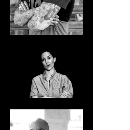
ILA02528_edited
Viola Centi