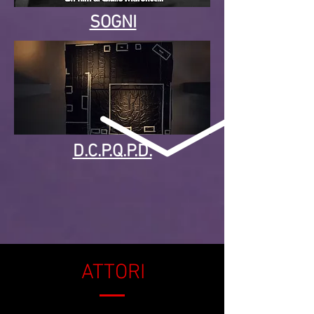
SOGNI
D.C.P.Q.P.D.
ATTORI