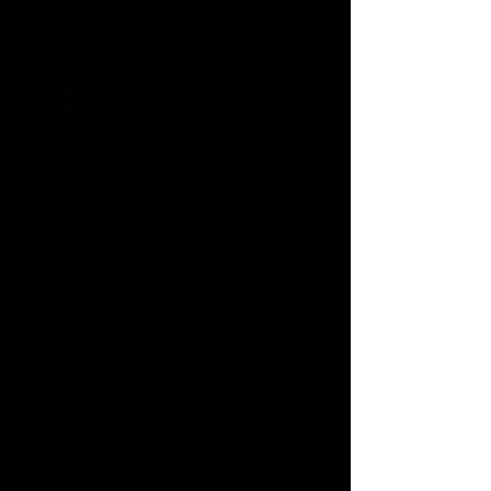
Fort Apache Cinema Teatro
si
costituisce nel gennaio 2014 per
volontà di Valentina Esposito, autrice e
regista impegnata da quasi vent'anni
nella conduzione di attività teatrali
dentro e fuori le carceri italiane. Il
Progetto coinvolge attori
professionisti ed attori ex detenuti o
detenuti in misura alternativa
(semilibertà, affidamento ai servizi
sociali, affidamento in centri di
prevenzione alla tossicodipendenza,
detenzione domiciliare, etc..), che
hanno intrapreso un percorso di
professionalizzazione e inserimento
nel sistema dello spettacolo,
partecipando a diverse produzioni
teatrali, televisive e
cinematografiche...